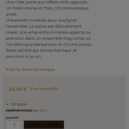
Une robe jaune aux reflets verts appuyés.
Un fond intense et frais, citronné presque
anisé.
Une pointe minérale pour souligner
l’ensemble. Le palais est délicatement
ciselé. Une empreinte minérale apporte sa
précision dans un ensemble d’agrumes où
l’on distingue bergamote et citrons jaunes.
Belle salinité qui donne fraicheur et
précision à ce vin.
Voir la fiche technique
22,50
€
Par bouteille.
En stock
-
conditionnement
Carton de 6 bouteilles
75 cl
quantité
Ajouter au panier