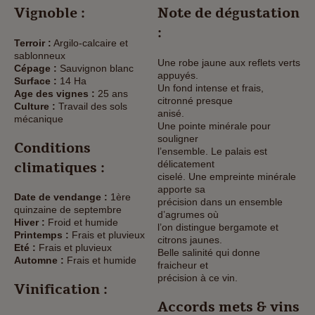
Vignoble :
Note de dégustation
:
Terroir :
Argilo-calcaire et
sablonneux
Une robe jaune aux reflets verts
Cépage :
Sauvignon blanc
appuyés.
Surface :
14 Ha
Un fond intense et frais,
Age des vignes :
25 ans
citronné presque
Culture :
Travail des sols
anisé.
mécanique
Une pointe minérale pour
souligner
Conditions
l’ensemble. Le palais est
délicatement
climatiques :
ciselé. Une empreinte minérale
apporte sa
Date de vendange :
1ère
précision dans un ensemble
quinzaine de septembre
d’agrumes où
Hiver :
Froid et humide
l’on distingue bergamote et
Printemps :
Frais et pluvieux
citrons jaunes.
Eté :
Frais et pluvieux
Belle salinité qui donne
Automne :
Frais et humide
fraicheur et
précision à ce vin.
Vinification :
Accords mets & vins