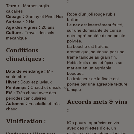
:
Terroir :
Marnes argilo-
calcaires
Robe d’un joli rouge rubis
Cépage :
Gamay et Pinot Noir
brillant.
Surface :
2 Ha
Le nez est intensément fruité,
Age des vignes :
20 ans
sur une dominante de cerise
Culture :
Travail des sols
noire agrémentée d’une pointe
mécanique
poivrée.
La bouche est fraîche,
Conditions
aromatique, soutenue par une
trame tanique au grain fin.
climatiques :
Petits fruits noirs et épices se
marient en un agréable
Date de vendange :
Mi-
bouquet.
septembre
La fraîcheur de la finale est
Hiver :
Doux et pluvieux
portée par une agréable texture
Printemps :
Chaud et ensoleillé
tanique.
Eté :
Très chaud avec des
périodes caniculaires
Accords mets & vins
Automne :
Ensoleillé et très
:
chaud
Vinification :
IOn pourra apprécier ce vin
avec des rillettes d’oie, un
plateau de charcuteries locales,
Vendanges :
Mécaniques