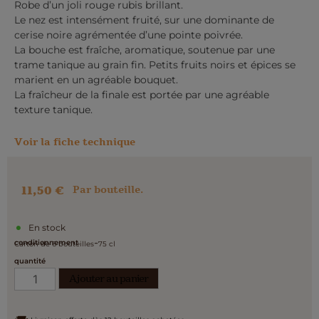
Robe d’un joli rouge rubis brillant.
Le nez est intensément fruité, sur une dominante de
cerise noire agrémentée d’une pointe poivrée.
La bouche est fraîche, aromatique, soutenue par une
trame tanique au grain fin. Petits fruits noirs et épices se
marient en un agréable bouquet.
La fraîcheur de la finale est portée par une agréable
texture tanique.
Voir la fiche technique
11,50
€
Par bouteille.
En stock
-
conditionnement
Carton de 6 bouteilles
75 cl
quantité
Ajouter au panier