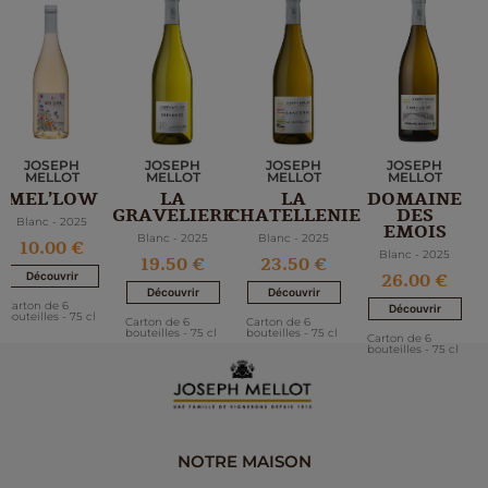
JOSEPH
JOSEPH
JOSEPH
JOSEPH
MELLOT
MELLOT
MELLOT
MELLOT
LA
LA
DOMAINE
MEL’LOW
GRAVELIERE
CHATELLENIE
DES
Blanc - 2025
EMOIS
Blanc - 2025
Blanc - 2025
10.00 €
Blanc - 2025
19.50 €
23.50 €
26.00 €
Découvrir
Découvrir
Découvrir
Carton de 6
Découvrir
bouteilles - 75 cl
Carton de 6
Carton de 6
bouteilles - 75 cl
bouteilles - 75 cl
Carton de 6
bouteilles - 75 cl
NOTRE MAISON