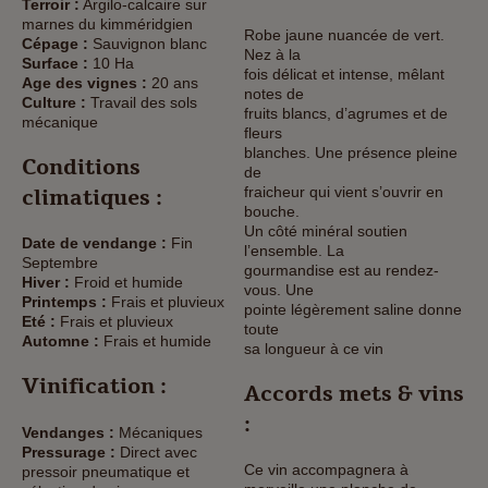
Terroir :
Argilo-calcaire sur
marnes du kimméridgien
Robe jaune nuancée de vert.
Cépage :
Sauvignon blanc
Nez à la
Surface :
10 Ha
fois délicat et intense, mêlant
Age des vignes :
20 ans
notes de
Culture :
Travail des sols
fruits blancs, d’agrumes et de
mécanique
fleurs
blanches. Une présence pleine
Conditions
de
fraicheur qui vient s’ouvrir en
climatiques :
bouche.
Un côté minéral soutien
Date de vendange :
Fin
l’ensemble. La
Septembre
gourmandise est au rendez-
Hiver :
Froid et humide
vous. Une
Printemps :
Frais et pluvieux
pointe légèrement saline donne
Eté :
Frais et pluvieux
toute
Automne :
Frais et humide
sa longueur à ce vin
Vinification :
Accords mets & vins
:
Vendanges :
Mécaniques
Pressurage :
Direct avec
Ce vin accompagnera à
pressoir pneumatique et