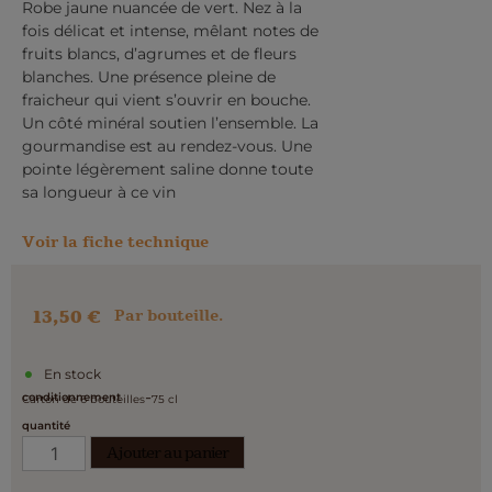
Robe jaune nuancée de vert. Nez à la
fois délicat et intense, mêlant notes de
fruits blancs, d’agrumes et de fleurs
blanches. Une présence pleine de
fraicheur qui vient s’ouvrir en bouche.
Un côté minéral soutien l’ensemble. La
gourmandise est au rendez-vous. Une
pointe légèrement saline donne toute
sa longueur à ce vin
Voir la fiche technique
13,50
€
Par bouteille.
En stock
-
conditionnement
Carton de 6 bouteilles
75 cl
quantité
Ajouter au panier