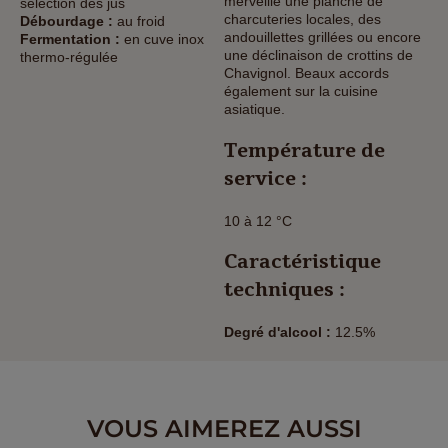
merveille une planche de
sélection des jus
charcuteries locales, des
Débourdage :
au froid
andouillettes grillées ou encore
Fermentation :
en cuve inox
une déclinaison de crottins de
thermo-régulée
Chavignol. Beaux accords
également sur la cuisine
asiatique.
Température de
service :
10 à 12 °C
Caractéristique
techniques :
Degré d'alcool :
12.5%
VOUS AIMEREZ AUSSI