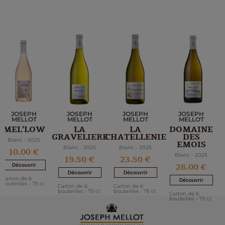
JOSEPH
JOSEPH
JOSEPH
JOSEPH
MELLOT
MELLOT
MELLOT
MELLOT
LA
LA
DOMAINE
MEL’LOW
GRAVELIERE
CHATELLENIE
DES
Blanc - 2025
EMOIS
Blanc - 2025
Blanc - 2025
10.00 €
Blanc - 2025
19.50 €
23.50 €
26.00 €
Découvrir
Découvrir
Découvrir
Carton de 6
Découvrir
bouteilles - 75 cl
Carton de 6
Carton de 6
bouteilles - 75 cl
bouteilles - 75 cl
Carton de 6
bouteilles - 75 cl